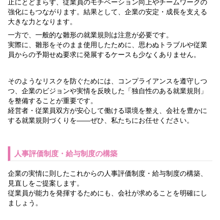
止にとどまらず、従業員のモチベーション向上やチームワークの
強化にもつながります。結果として、企業の安定・成長を支える
大きな力となります。
一方で、一般的な雛形の就業規則は注意が必要です。
実際に、雛形をそのまま使用したために、思わぬトラブルや従業
員からの予期せぬ要求に発展するケースも少なくありません。
そのようなリスクを防ぐためには、コンプライアンスを遵守しつ
つ、企業のビジョンや実情を反映した「独自性のある就業規則」
を整備することが重要です。
経営者・従業員双方が安心して働ける環境を整え、会社を豊かに
する就業規則づくりを――ぜひ、私たちにお任せください。
人事評価制度・給与制度の構築
企業の実情に則したこれからの人事評価制度・給与制度の構築、
見直しをご提案します。
従業員が能力を発揮するためにも、会社が求めることを明確にし
ましょう。