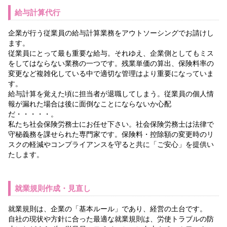
給与計算代行
企業が行う従業員の給与計算業務をアウトソーシングでお請けし
ます。
従業員にとって最も重要な給与。それゆえ、企業側としてもミス
をしてはならない業務の一つです。残業単価の算出、保険料率の
変更など複雑化している中で適切な管理はより重要になっていま
す。
給与計算を覚えた頃に担当者が退職してしまう。従業員の個人情
報が漏れた場合は後に面倒なことにならないか心配
だ・・・・・。
私たち社会保険労務士にお任せ下さい。社会保険労務士は法律で
守秘義務を課せられた専門家です。保険料・控除額の変更時のリ
スクの軽減やコンプライアンスを守ると共に「ご安心」を提供い
たします。
就業規則作成・見直し
就業規則は、企業の「基本ルール」であり、経営の土台です。
自社の現状や方針に合った最適な就業規則は、労使トラブルの防