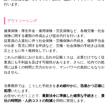
行います。
アウトソーシング
健康保険・厚生年金・雇用保険・労災保険など、各種労働・社会
保険に関する書類の作成および提出代行を行います。
従業員の入退社に伴う社会保険・労働保険の手続き、傷病手当金
や出産・育児に関する申請など、労働・社会保険の手続きは法改
正とともに年々複雑化しています。
これらの届出における出し忘れや記載ミスは、企業だけでなく従
業員にも不利益を及ぼす可能性があります。さらに、社内での処
理には多くの時間と労力がかかり、マンパワーの負担にもなりか
ねません。
当事務所では、こうした手続きを
きめ細やかに、迅速かつ正確に
処理
いたします。
お任せいただくことで、
最新法令に準拠した確実な手続き
と、
貴
社の時間的・人的コストの削減
を同時に実現します。